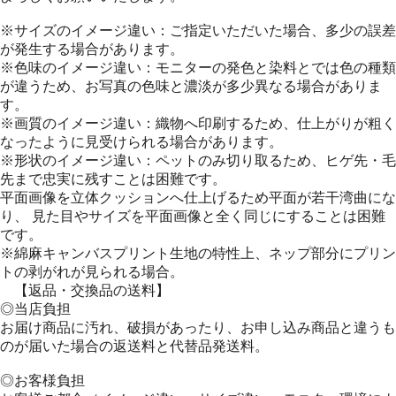
※サイズのイメージ違い：ご指定いただいた場合、多少の誤差
が発生する場合があります。
※色味のイメージ違い：モニターの発色と染料とでは色の種類
が違うため、お写真の色味と濃淡が多少異なる場合がありま
す。
※画質のイメージ違い：織物へ印刷するため、仕上がりが粗く
なったように見受けられる場合があります。
※形状のイメージ違い：ペットのみ切り取るため、ヒゲ先・毛
先まで忠実に残すことは困難です。
平面画像を立体クッションへ仕上げるため平面が若干湾曲にな
り、 見た目やサイズを平面画像と全く同じにすることは困難
です。
※綿麻キャンバスプリント生地の特性上、ネップ部分にプリン
トの剥がれが見られる場合。
【返品・交換品の送料】
◎当店負担
お届け商品に汚れ、破損があったり、お申し込み商品と違うも
のが届いた場合の返送料と代替品発送料。
◎お客様負担